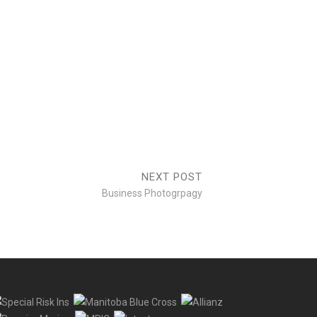
Creative
NAM VITAE SEM EGET
Creative
NEXT POST
Business Photogrpagy