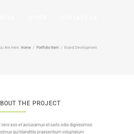
INESS
OTHER
CONTACT US
ou Are Here:
Home
/
Portfolio Item
/
Brand Development
BOUT THE PROJECT
 vero eos et accusamus et iusto odio dignissimos
cimus qui blanditiis praesentium voluptatum