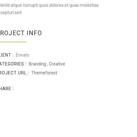
leniti atque corrupti quos dolores et quas molestias
cepturi sint
ROJECT INFO
LIENT :
Envato
ATEGORIES :
Branding
,
Creative
ROJECT URL :
Themeforest
HARE :