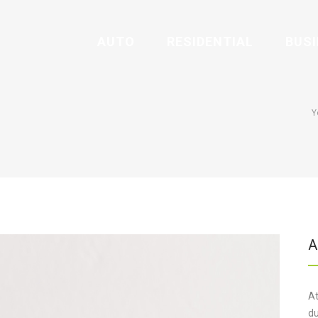
AUTO
RESIDENTIAL
BUS
Y
A
At
du