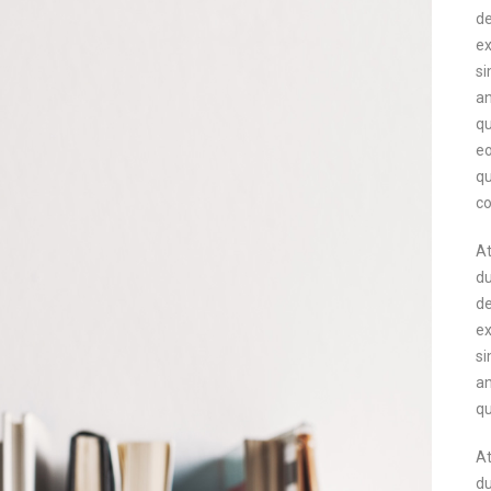
de
ex
si
an
qu
eo
qu
co
At
du
de
ex
si
an
qu
At
du