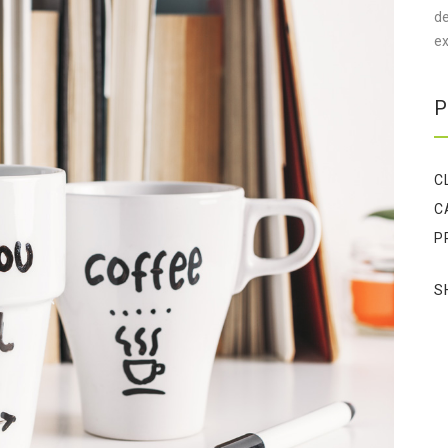
de
ex
P
C
C
P
S