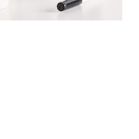
HIGH MOUNTAINS
Branding
/
Identity
SEE THE TALENT
Branding
/
Design
SED IMPERDIET