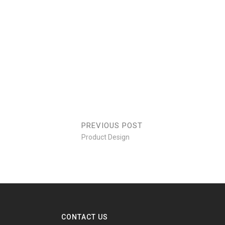
PRODUCT DESIGN
Branding
/
Identity
PREVIOUS POST
Product Design
CONTACT US