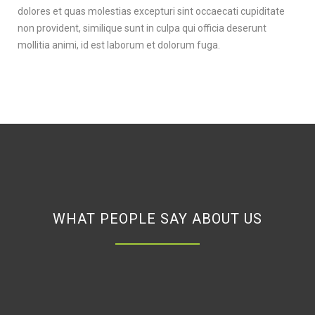
dolores et quas molestias excepturi sint occaecati cupiditate
non provident, similique sunt in culpa qui officia deserunt
mollitia animi, id est laborum et dolorum fuga.
WHAT PEOPLE SAY ABOUT US
A small river named Duden flows by their place and
supplies it with the necessary regelialia. It is a