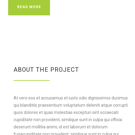
READ MORE
ABOUT THE PROJECT
At vero eos et accusamus et iusto odio dignissimos ducimus
qui blanditiis praesentium voluptatum deleniti atque corrupti
quos dolores et quas molestias excepturi sint occaecati
cupiditate non provident, similique sunt in culpa qui officia
deserunt mollitia animi, id est laborum et dolorum
fugacupiditate non provident, similique sunt in culpa qui