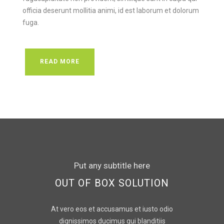
officia deserunt mollitia animi, id est laborum et dolorum
fuga.
READ MORE
Put any subtitle here
OUT OF BOX SOLUTION
At vero eos et accusamus et iusto odio
dignissimos ducimus qui blanditiis